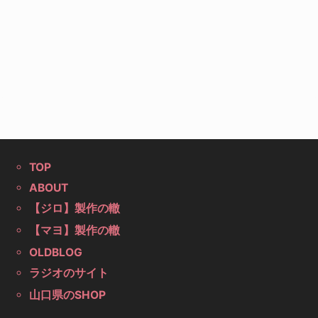
TOP
ABOUT
【ジロ】製作の轍
【マヨ】製作の轍
OLDBLOG
ラジオのサイト
山口県のSHOP